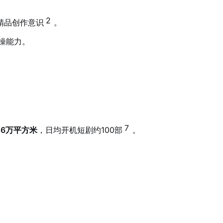
2
精品创作意识
。
操能力。
7
16万平方米
，日均开机短剧约100部
。