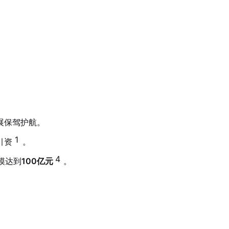
展保驾护航。
1
引资
。
4
模达到
100亿元
。
。