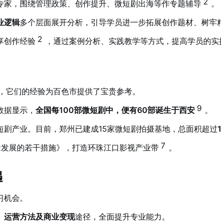
2
专家，围绕管理政策、创作提升、微短剧出海等作专题辅导
。
业逻辑
多个层面展开分析，引导学员进一步拓展创作题材、树牢
2
享创作经验
，通过案例分析、实践教学等方式，提高学员的实
，它们的经验为百色市提供了宝贵参考。
9
数据显示，
全国每100部微短剧中，便有60部诞生于西安
。
短剧产业。目前，郑州已建成15家微短剧拍摄基地，总面积超过
7
量发展的若干措施》，打造环珠江口影视产业带
。
遇
习机会。
、运营方法及商业变现
途径，全面提升专业能力。