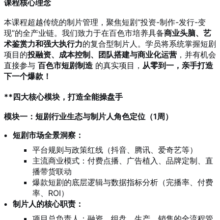
课程核心理念
本课程超越传统的制片管理，聚焦短剧“投资-制作-发行-变
现”的全产业链。我们致力于在百色市培养具备
商业头脑、艺
术鉴赏力和强大执行力
的复合型制片人。学员将系统掌握短剧
项目的
投融资、成本控制、团队搭建与商业化运营
，并有机会
直接参与
百色市短剧制造
的真实项目，
从零到一，亲手打造
下一个爆款！
**四大核心模块，打造全能操盘手
模块一：短剧行业生态与制片人角色定位（1周）
短剧市场全景洞察：
平台规则与政策红线（抖音、腾讯、爱奇艺等）
主流商业模式：付费点播、广告植入、品牌定制、直
播带货联动
爆款短剧的底层逻辑与数据指标分析（完播率、付费
率、ROI）
制片人的核心职责：
项目总负责人：融资、组盘、生产、销售的全流程管